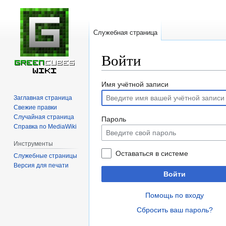
Служебная страница
Войти
Перейти
Перейти
Имя учётной записи
к
к
Заглавная страница
навигации
поиску
Свежие правки
Случайная страница
Пароль
Справка по MediaWiki
Инструменты
Оставаться в системе
Служебные страницы
Версия для печати
Войти
Помощь по входу
Сбросить ваш пароль?