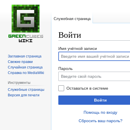
Служебная страница
Войти
Перейти
Перейти
Имя учётной записи
к
к
Заглавная страница
навигации
поиску
Свежие правки
Случайная страница
Пароль
Справка по MediaWiki
Инструменты
Оставаться в системе
Служебные страницы
Версия для печати
Войти
Помощь по входу
Сбросить ваш пароль?