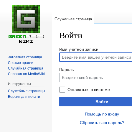
Служебная страница
Войти
Перейти
Перейти
Имя учётной записи
к
к
Заглавная страница
навигации
поиску
Свежие правки
Случайная страница
Пароль
Справка по MediaWiki
Инструменты
Оставаться в системе
Служебные страницы
Версия для печати
Войти
Помощь по входу
Сбросить ваш пароль?