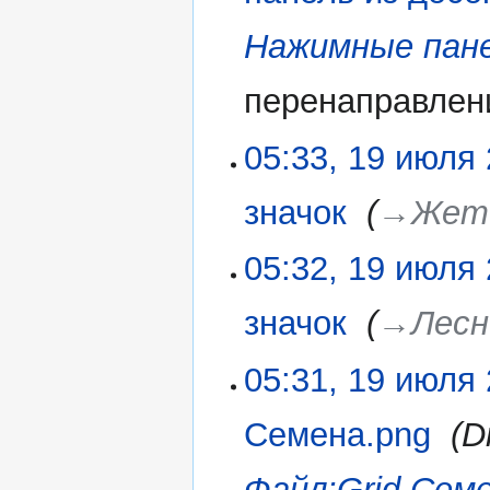
а
в
Нажимные пан
к
и
перенаправлен
05:33, 19 июля
значок
‎
→‎Жет
05:32, 19 июля
значок
‎
→‎Лесн
05:31, 19 июля
Семена.png
‎
D
Файл:Grid Сем