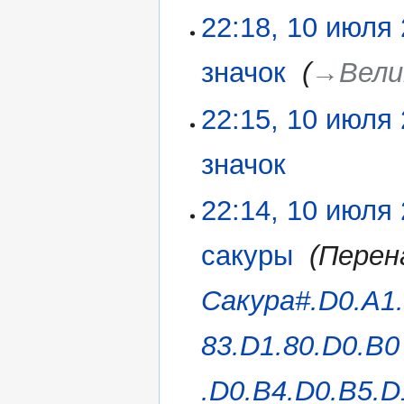
22:18, 10 июля
значок
‎
→‎Вели
22:15, 10 июля
значок
‎
Н
22:14, 10 июля
е
т
сакуры
‎
Перен
о
п
Сакура#.D0.A1.
и
с
а
83.D1.80.D0.B0
н
и
.D0.B4.D0.B5.D
я