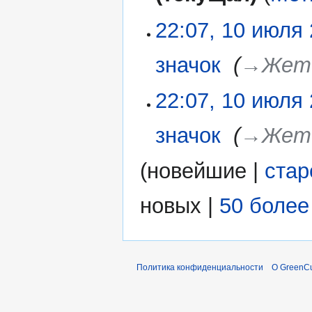
с
п
а
22:07, 10 июля
р
н
а
и
в
значок
‎
→‎Жет
я
к
п
и
22:07, 10 июля
р
а
в
значок
‎
→‎Жет
к
и
(
новейшие
|
ста
новых
|
50 более
Политика конфиденциальности
О GreenCu