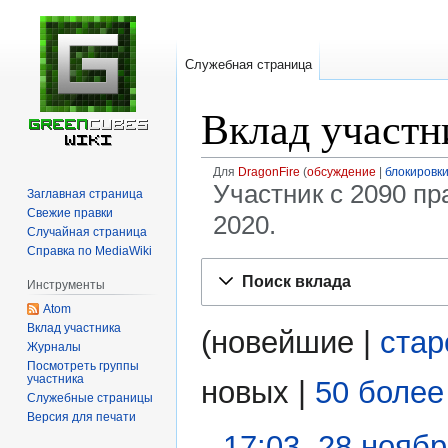
Служебная страница
Вклад участн
Для
DragonFire
обсуждение
блокировк
Участник с 2090 пр
Заглавная страница
Свежие правки
2020.
Случайная страница
Справка по MediaWiki
Перейти
Перейти
Поиск вклада
Инструменты
к
к
Atom
навигации
поиску
Вклад участника
(
новейшие
|
ста
Журналы
Посмотреть группы
участника
новых
|
50 более
Служебные страницы
Версия для печати
17:03, 28 нояб
28