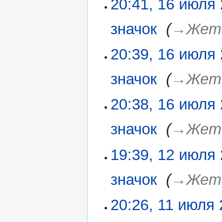
20:41, 16 июля
и
я
с
п
а
значок
‎
→‎Жет
р
н
а
и
в
20:39, 16 июля
я
к
п
и
значок
‎
→‎Жет
р
а
в
20:38, 16 июля
к
и
значок
‎
→‎Жет
19:39, 12 июля
12
июля
2020
значок
‎
→‎Жет
20:26, 11 июля
11
июля