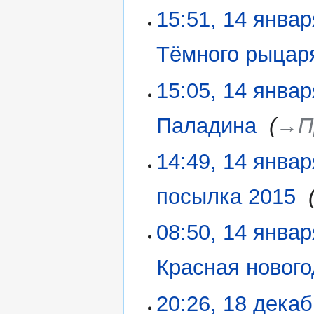
15:51, 14 янва
14
января
2021
Тёмного рыцар
15:05, 14 янва
Паладина
‎
→‎П
14:49, 14 янва
посылка 2015
‎
08:50, 14 янва
Красная новог
Н
20:26, 18 дека
18
е
декабря