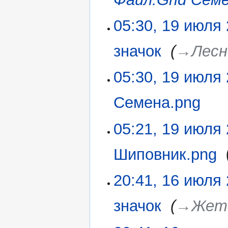
05:30, 19 июля
значок
‎
→‎Лесн
05:30, 19 июля
Семена.png
‎
Н
05:21, 19 июля
е
т
Шиповник.png
‎
о
п
Н
20:41, 16 июля
16
и
е
июля
с
т
2020
а
значок
‎
→‎Жет
о
н
п
и