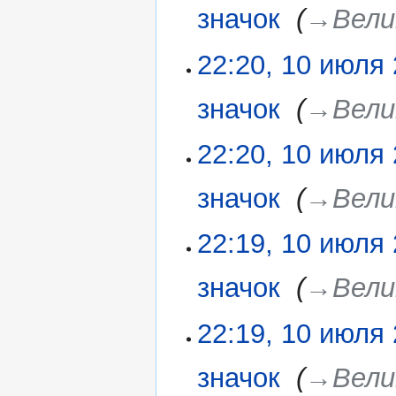
2020
значок
‎
→‎Вели
о
п
22:20, 10 июля
и
с
а
значок
‎
→‎Вели
н
и
22:20, 10 июля
я
п
значок
‎
→‎Вели
р
а
в
22:19, 10 июля
к
и
значок
‎
→‎Вели
22:19, 10 июля
значок
‎
→‎Вели