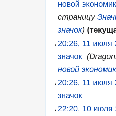
2020
новой экономи
страницу
Знач
значок
текущ
20:26, 11 июля
значок
‎
Dragon
новой экономи
20:26, 11 июля
значок
‎
Н
22:20, 10 июля
10
е
июля
т