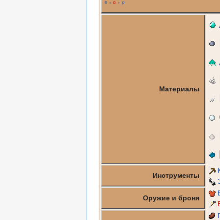
п
о
р
•
•
Материалы
Инструменты
Оружие и броня