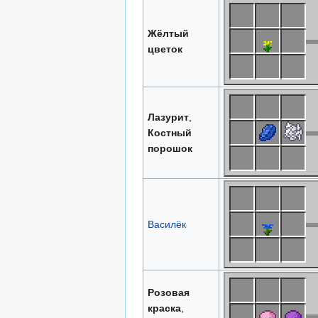
Жёлтый
цветок
Лазурит
,
Костный
порошок
Василёк
Розовая
краска
,