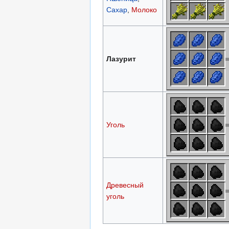
Сахар
,
Молоко
Лазурит
Уголь
Древесный
уголь