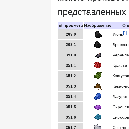
представленных 
id предмета
Изображение
Оп
[1]
263,0
Уголь
263,1
Древесн
351,0
Чернила
351,1
Красная
351,2
Кактусо
351,3
Какао-п
351,4
Лазурит
351,5
Сиренев
351,6
Бирюзов
351,7
Светло-