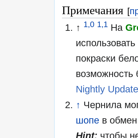
Примечания
[
п
1,0
1,1
↑
На
Gr
использовать
покраски бело
возможность 
Nightly Updat
↑
Чернила мо
шопе
в обмен 
Hint:
чтобы не