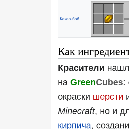
Какао-боб
Как ингредиен
Красители
нашл
на
Green
Cubes
:
окраски
шерсти
и
Minecraft
, но и 
кирпича
, создан