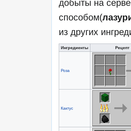
добыты на серве
способом(
лазур
из других ингред
Ингредиенты
Рецепт
Роза
Кактус