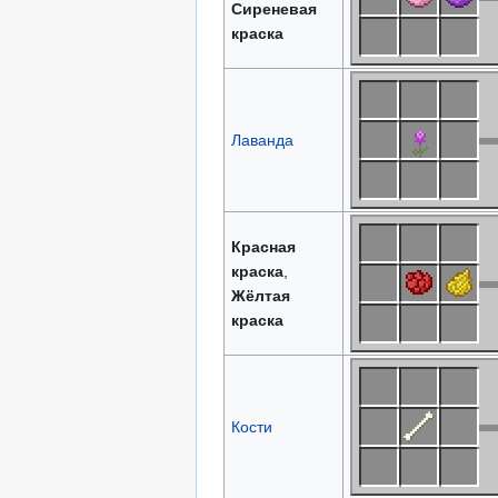
Сиреневая
краска
Лаванда
Красная
краска
,
Жёлтая
краска
Кости