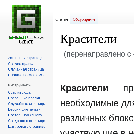
Статья
Обсуждение
Красители
(перенаправлено с 
Заглавная страница
Свежие правки
Перейти
Перейти
Случайная страница
к
к
Справка по MediaWiki
навигации
поиску
Красители
— пр
Инструменты
Ссылки сюда
Связанные правки
необходимые для
Служебные страницы
Версия для печати
различных блоко
Постоянная ссылка
Сведения о странице
Цитировать страницу
участвующие в н