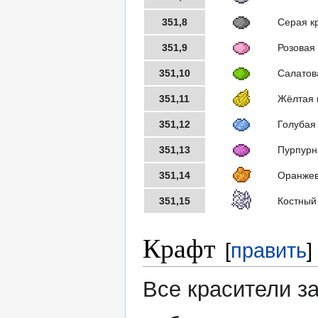
351,8
Серая к
351,9
Розовая
351,10
Салатов
351,11
Жёлтая 
351,12
Голубая
351,13
Пурпурн
351,14
Оранжев
351,15
Костный
Крафт
[
править
]
Все красители з