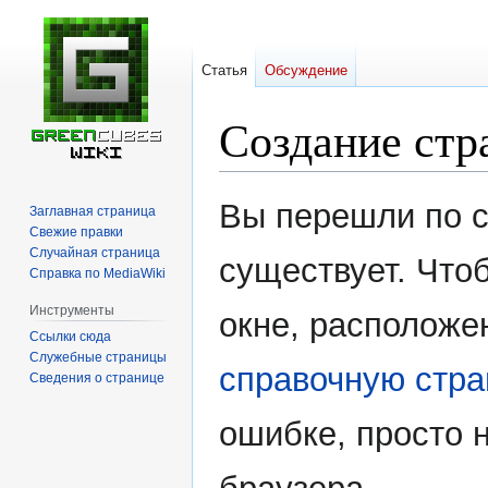
Статья
Обсуждение
Создание стр
Перейти
Перейти
Вы перешли по с
Заглавная страница
к
к
Свежие правки
навигации
поиску
Случайная страница
существует. Чтоб
Справка по MediaWiki
Инструменты
окне, расположе
Ссылки сюда
Служебные страницы
справочную стра
Сведения о странице
ошибке, просто 