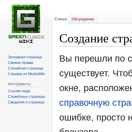
Статья
Обсуждение
Создание стр
Перейти
Перейти
Вы перешли по с
Заглавная страница
к
к
Свежие правки
навигации
поиску
Случайная страница
существует. Чтоб
Справка по MediaWiki
Инструменты
окне, расположе
Ссылки сюда
Служебные страницы
справочную стра
Сведения о странице
ошибке, просто 