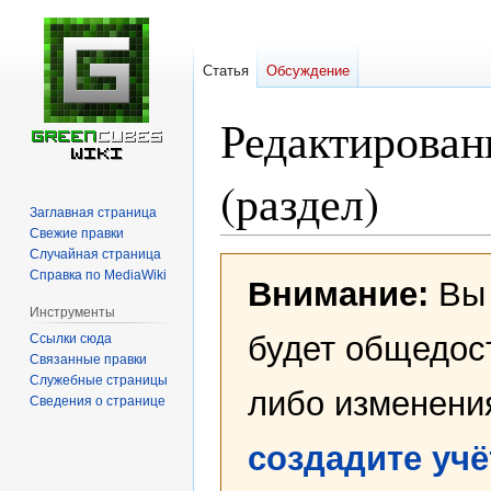
Статья
Обсуждение
Редактирован
(раздел)
Заглавная страница
Свежие правки
Случайная страница
Перейти
Перейти
Справка по MediaWiki
Внимание:
Вы 
к
к
навигации
поиску
Инструменты
будет общедост
Ссылки сюда
Связанные правки
Служебные страницы
либо изменени
Сведения о странице
создадите уч