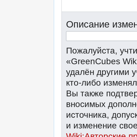
Описание измен
Пожалуйста, учти
«GreenCubes Wik
удалён другими у
кто-либо изменял
Вы также подтвер
вносимых дополне
источника, допу
и изменение свое
Wiki:Авторские п