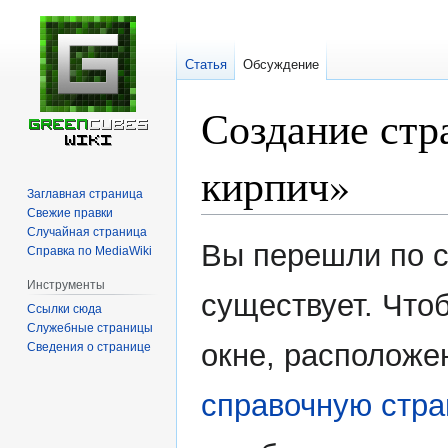
Статья
Обсуждение
Создание стр
кирпич
»
Заглавная страница
Свежие правки
Случайная страница
Перейти
Перейти
Вы перешли по с
Справка по MediaWiki
к
к
навигации
поиску
Инструменты
существует. Чтоб
Ссылки сюда
Служебные страницы
окне, расположе
Сведения о странице
справочную стра