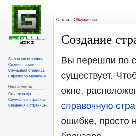
Статья
Обсуждение
Создание стр
Перейти
Перейти
Вы перешли по с
Заглавная страница
к
к
Свежие правки
навигации
поиску
Случайная страница
существует. Чтоб
Справка по MediaWiki
Инструменты
окне, расположе
Ссылки сюда
Служебные страницы
справочную стра
Сведения о странице
ошибке, просто 