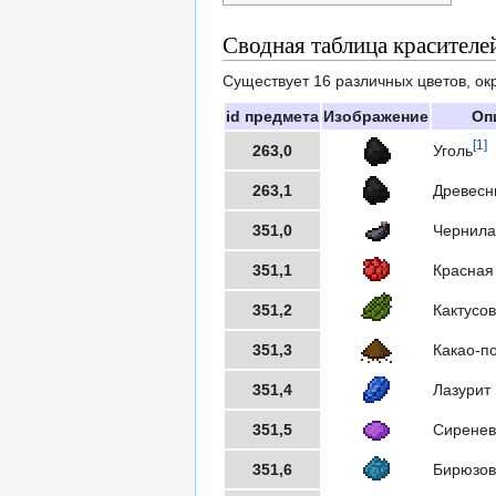
Сводная таблица красителе
Существует 16 различных цветов, ок
id предмета
Изображение
Оп
[1]
263,0
Уголь
263,1
Древесн
351,0
Чернила
351,1
Красная
351,2
Кактусо
351,3
Какао-п
351,4
Лазурит
351,5
Сиренев
351,6
Бирюзов