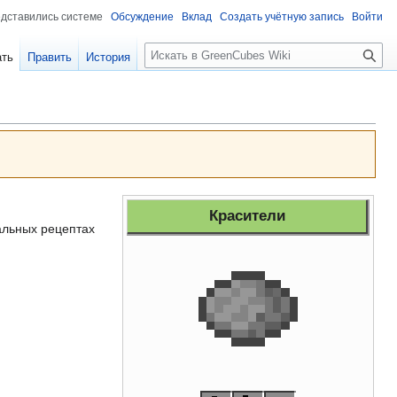
едставились системе
Обсуждение
Вклад
Создать учётную запись
Войти
Поиск
ать
Править
История
Красители
альных рецептах