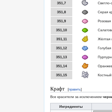
351,7
Светло-
351,8
Серая к
351,9
Розовая
351,10
Салатов
351,11
Жёлтая 
351,12
Голубая
351,13
Пурпурн
351,14
Оранжев
351,15
Костный
Крафт
[
править
]
Все красители за исключением
черн
Ингредиенты