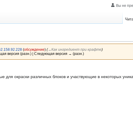
Вы не пр
Чит
62.158.92.228
(
обсуждение
)
(
→‎Как ингредиент при крафте
)
ущая версия (разн.) | Следующая версия → (разн.)
 для окраски различных блоков и участвующие в некоторых уник