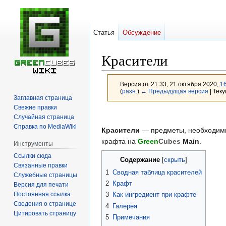
Статья
Обсуждение
Красители
Версия от 21:33, 21 октября 2020;
1
(
разн.
)
← Предыдущая версия
| Тек
Заглавная страница
Свежие правки
Перейти
Перейти
Случайная страница
к
к
Справка по MediaWiki
Красители
— предметы, необходимые
навигации
поиску
крафта на
Green
Cubes
Main
.
Инструменты
Ссылки сюда
Содержание
Связанные правки
1
Сводная таблица красителей
Служебные страницы
2
Крафт
Версия для печати
Постоянная ссылка
3
Как ингредиент при крафте
Сведения о странице
4
Галерея
Цитировать страницу
5
Примечания