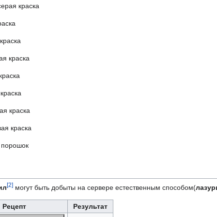
серая краска
раска
 краска
ая краска
краска
 краска
ая краска
ая краска
 порошок
[2]
ил
могут быть добыты на сервере естественным способом(
лазур
Рецепт
Результат