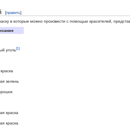
й
[
править
]
раску в которые можно произвести с помощью красителей, предста
исание
[1]
ый уголь
 краска
вая зелень
орошок
ая краска
ая краска