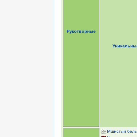
Рукотворные
Уникальны
Мшистый белы