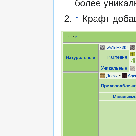
более уникал
↑
Крафт доба
п
о
р
•
•
Булыжник
•
Растения
Натуральные
Уникальные
Доски
•
Адс
Приспособлени
Механизм