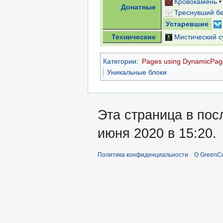
Кровокамень
Донатные
Треснувший б
Устаревшие
Технические
Мистический с
Категории
:
Pages using DynamicPage
Уникальные блоки
Эта страница в пос
июня 2020 в 15:20.
Политика конфиденциальности
О GreenCu