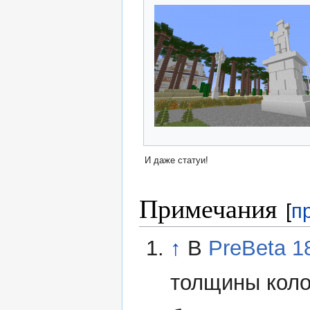
И даже статуи!
Примечания
[
п
↑
В
PreBeta 1
толщины коло