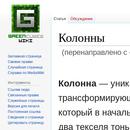
Статья
Обсуждение
Колонны
(перенаправлено с 
Заглавная страница
Свежие правки
Перейти
Перейти
Случайная страница
к
к
Справка по MediaWiki
навигации
поиску
Колонна
— уник
Инструменты
Ссылки сюда
трансформирующ
Связанные правки
Служебные страницы
Версия для печати
который в начал
Постоянная ссылка
Сведения о странице
Цитировать страницу
два текселя тон