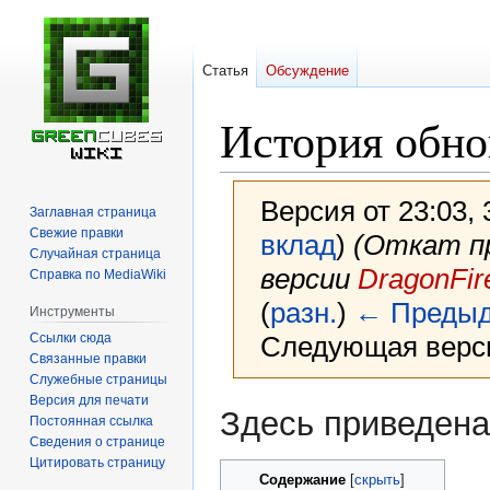
Статья
Обсуждение
История обно
Версия от 23:03,
Заглавная страница
Свежие правки
вклад
)
(Откат п
Случайная страница
версии
DragonFir
Справка по MediaWiki
(
разн.
)
← Предыд
Инструменты
Ссылки сюда
Следующая верси
Связанные правки
Служебные страницы
Версия для печати
Перейти
Перейти
Здесь приведена
Постоянная ссылка
к
к
Сведения о странице
навигации
поиску
Цитировать страницу
Содержание