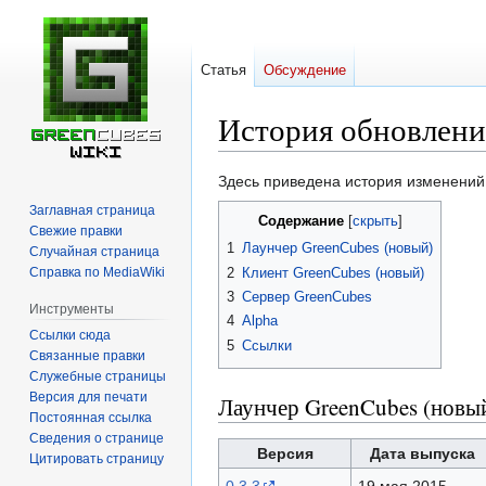
Статья
Обсуждение
История обновлени
Перейти
Перейти
Здесь приведена история изменени
к
к
Заглавная страница
Содержание
навигации
поиску
Свежие правки
1
Лаунчер GreenCubes (новый)
Случайная страница
2
Клиент GreenCubes (новый)
Справка по MediaWiki
3
Сервер GreenCubes
Инструменты
4
Alpha
Ссылки сюда
5
Ссылки
Связанные правки
Служебные страницы
Версия для печати
Лаунчер GreenCubes (новы
Постоянная ссылка
Сведения о странице
Версия
Дата выпуска
Цитировать страницу