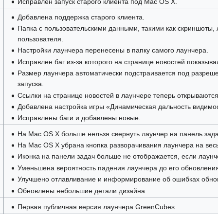
Исправлен запуск старого клиента под Mac OS X.
Добавлена поддержка старого клиента.
Папка с пользовательскими данными, такими как скриншоты, 
пользователя.
Настройки лаунчера перенесены в папку самого лаунчера.
Исправлен баг из-за которого на странице новостей показыва
Размер лаунчера автоматически подстраивается под разреш
запуска.
Ссылки на странице новостей в лаунчере теперь открываютс
Добавлена настройка игры «Динамическая дальность видимо
Исправлены баги и добавлены новые.
На Mac OS X больше нельзя свернуть лаунчер на панель зада
На Mac OS X убрана кнопка разворачивания лаунчера на весь
Иконка на панели задач больше не отображается, если лаунче
Уменьшена вероятность падения лаунчера до его обновления
Улучшено отлавливание и информирование об ошибках обно
Обновлены небольшие детали дизайна
Первая публичная версия лаунчера GreenCubes.