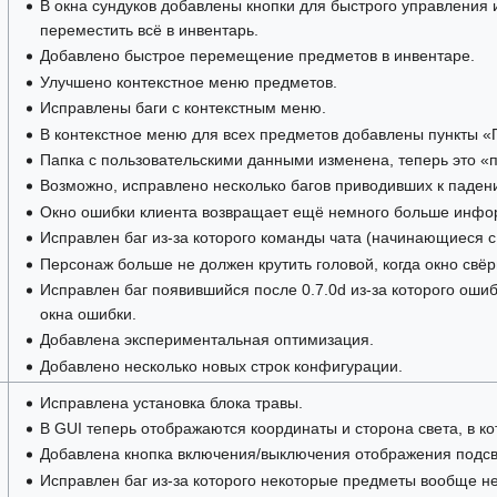
В окна сундуков добавлены кнопки для быстрого управления 
переместить всё в инвентарь.
Добавлено быстрое перемещение предметов в инвентаре.
Улучшено контекстное меню предметов.
Исправлены баги с контекстным меню.
В контекстное меню для всех предметов добавлены пункты «
Папка с пользовательскими данными изменена, теперь это «п
Возможно, исправлено несколько багов приводивших к паден
Окно ошибки клиента возвращает ещё немного больше инфо
Исправлен баг из-за которого команды чата (начинающиеся с 
Персонаж больше не должен крутить головой, когда окно свёр
Исправлен баг появившийся после 0.7.0d из-за которого ошиб
окна ошибки.
Добавлена экспериментальная оптимизация.
Добавлено несколько новых строк конфигурации.
Исправлена установка блока травы.
В GUI теперь отображаются координаты и сторона света, в ко
Добавлена кнопка включения/выключения отображения подсве
Исправлен баг из-за которого некоторые предметы вообще не