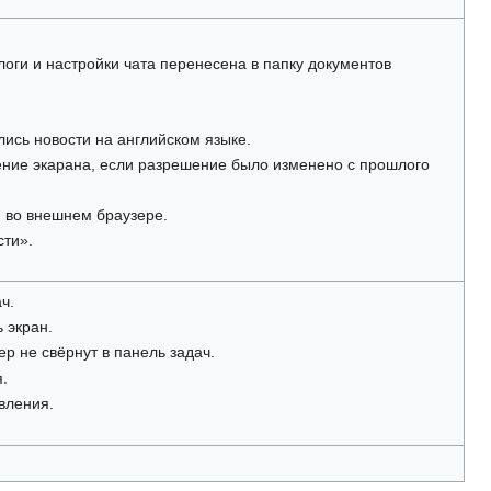
логи и настройки чата перенесена в папку документов
лись новости на английском языке.
ение экарана, если разрешение было изменено с прошлого
я во внешнем браузере.
сти».
ч.
 экран.
р не свёрнут в панель задач.
.
вления.