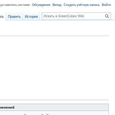
едставились системе
Обсуждение
Вклад
Создать учётную запись
Войти
Поиск
ать
Править
История
менений