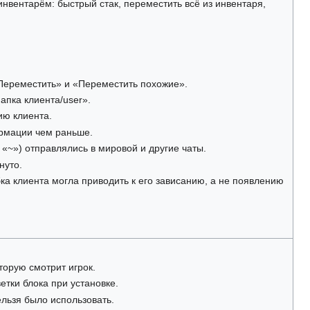
инвентарём: быстрый стак, переместить всё из инвентаря,
Переместить» и «Переместить похожие».
апка клиента/user».
ию клиента.
рмации чем раньше.
«~») отправлялись в мировой и другие чаты.
нуто.
ка клиента могла приводить к его зависанию, а не появлению
торую смотрит игрок.
тки блока при установке.
льзя было использовать.