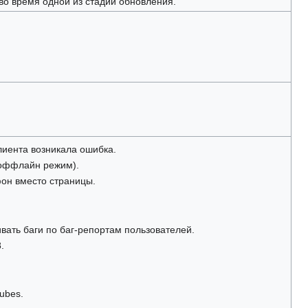
о время одной из стадий обновления.
клиента возникала ошибка.
(оффлайн режим).
фон вместо страницы.
вать баги по баг-репортам пользователей.
.
ubes.