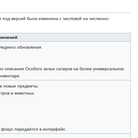
я под-версий была изменена с числовой на численно-
менений
следнего обновления.
о описание Особого зелья сатиров на более универсальное.
инвентаре.
се новые предметы.
тров и животных.
 фокус передаётся в интерфейс.