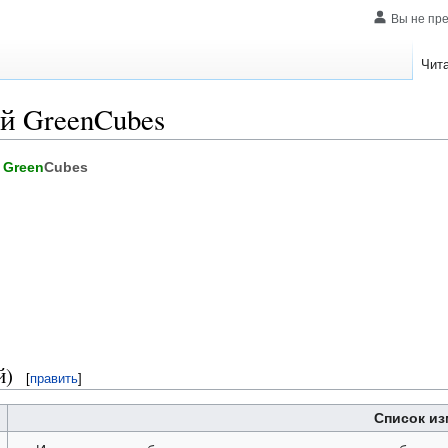
Вы не пр
Чит
й GreenCubes
й
Green
Cubes
й)
[
править
]
Список из