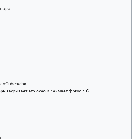
нтаре.
.
eenCubes/chat.
рь закрывает это окно и снимает фокус с GUI.
.