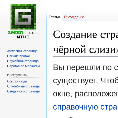
Статья
Обсуждение
Создание стр
чёрной слизи
Заглавная страница
Свежие правки
Случайная страница
Перейти
Перейти
Вы перешли по с
Справка по MediaWiki
к
к
навигации
поиску
Инструменты
существует. Чтоб
Ссылки сюда
Служебные страницы
окне, расположе
Сведения о странице
справочную стра