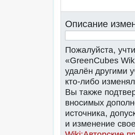
Описание измен
Пожалуйста, учти
«GreenCubes Wik
удалён другими у
кто-либо изменял
Вы также подтвер
вносимых дополне
источника, допу
и изменение свое
Wiki:Авторские п