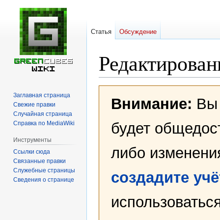
Статья
Обсуждение
Редактирован
Перейти
Перейти
Заглавная страница
Внимание:
Вы 
к
к
Свежие правки
навигации
поиску
Случайная страница
Справка по MediaWiki
будет общедост
Инструменты
либо изменени
Ссылки сюда
Связанные правки
Служебные страницы
создадите уч
Сведения о странице
использоваться